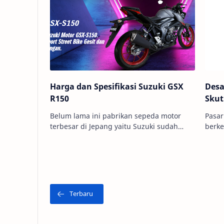
Harga dan Spesifikasi Suzuki GSX
Desa
R150
Skut
Belum lama ini pabrikan sepeda motor
Pasar
terbesar di Jepang yaitu Suzuki sudah
berk
mengenalkan dua produk motor baru
kenda
milik mereka yaitu Suzuki GSX R150 dan …
sekal
Di te