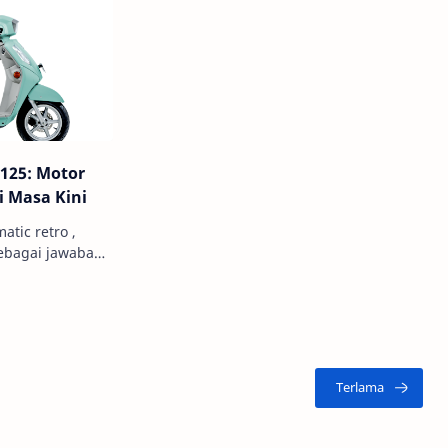
 125: Motor
i Masa Kini
atic retro ,
sebagai jawaban
enginginkan
asik yang ele…