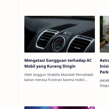
kebutuhan …
Mengatasi Gangguan terhadap AC
Astr
Mobil yang Kurang Dingin
Inis
Perk
Oleh Anggun Shakilla Mazidah Pernahkah
Digi
kalian merasa frustrasi karena mobil
JAKARTA: PT Astra Otop
terasa terlalu panas meskipun AC sudah
Otopart
dinyalakan? Mungkin saatnya untuk …
menga
Febru
inisia