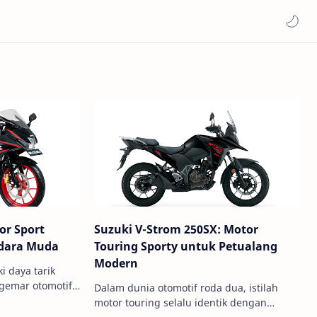
or Sport
Suzuki V-Strom 250SX: Motor
ndara Muda
Touring Sporty untuk Petualang
Modern
i daya tarik
ggemar otomotif
Dalam dunia otomotif roda dua, istilah
Suzuki GSX-R150
motor touring selalu identik dengan
ikan J…