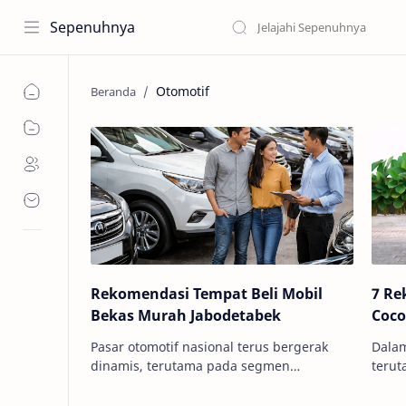
Sepenuhnya
Otomotif
Rekomendasi Tempat Beli Mobil
7 Re
Bekas Murah Jabodetabek
Coco
Pasar otomotif nasional terus bergerak
Dalam
dinamis, terutama pada segmen
terut
kendaraan pre-owned yang semakin
perlu
diminati masyarakat urban. Di tengah
harga