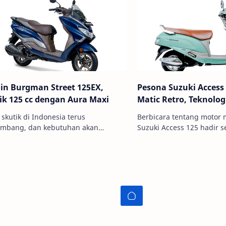
in Burgman Street 125EX,
Pesona Suzuki Access
ik 125 cc dengan Aura Maxi
Matic Retro, Teknolog
 skutik di Indonesia terus
Berbicara tentang motor m
embang, dan kebutuhan akan
Suzuki Access 125 hadir 
raan harian yang nyaman, efisien,
bagi pengendara yang m
igus tampil berkelas semakin tinggi.
perpaduan antara gaya kl
…