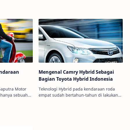
kendaraan yang dirancang untuk
kenyamanan dan ketahanan saat
menempuh per…
endaraan
Mengenal Camry Hybrid Sebagai
Bagian Toyota Hybrid Indonesia
Saputra Motor
Teknologi Hybrid pada kendaraan roda
 hanya sebuah
empat sudah bertahun-tahun di lakukan
gunakan untuk
berbagai perusahaan otomotif di seluruh
pat ke tempa…
dunia, termasuk Toyota sebagai s…