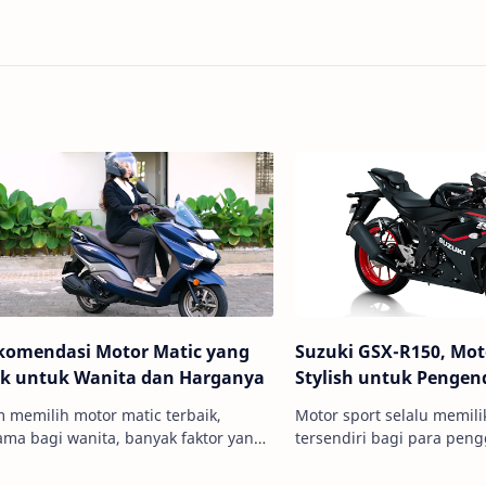
komendasi Motor Matic yang
Suzuki GSX-R150, Mot
k untuk Wanita dan Harganya
Stylish untuk Penge
 memilih motor matic terbaik,
Motor sport selalu memilik
ama bagi wanita, banyak faktor yang
tersendiri bagi para pen
 dipertimbangkan. Tidak hanya soal
di Indonesia. Kehadiran 
, tetapi juga bobot, kenyama…
menjadi bukti bahwa pabr