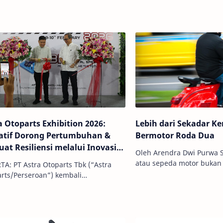
a Otoparts Exhibition 2026:
Lebih dari Sekadar K
iatif Dorong Pertumbuhan &
Bermotor Roda Dua
uat Resiliensi melalui Inovasi,
Oleh Arendra Dwi Purwa 
talisasi & Keberlanjutan
atau sepeda motor bukan
arts Tbk (“Astra
alat transportasi yang di
s/Perseroan”) kembali
berpergian dari satu tem
dakan AOP Exhibition pada 9–10
ari 2026, sebagai salah satu
tif…