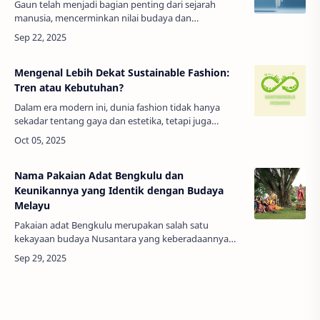
Gaun telah menjadi bagian penting dari sejarah
manusia, mencerminkan nilai budaya dan
perkembangan mode dari waktu ke waktu. Sejak
zaman kuno, manusia telah menciptakan dan
mengena…
Mengenal Lebih Dekat Sustainable Fashion:
Tren atau Kebutuhan?
Dalam era modern ini, dunia fashion tidak hanya
sekadar tentang gaya dan estetika, tetapi juga
tentang bagaimana kita bisa berpakaian dengan lebih
bertanggung jawab. Istilah “susta…
Nama Pakaian Adat Bengkulu dan
Keunikannya yang Identik dengan Budaya
Melayu
Pakaian adat Bengkulu merupakan salah satu
kekayaan budaya Nusantara yang keberadaannya
patut untuk dilestarikan. Pakaian ini terlihat mirip
dengan pakaian adat khas Melayu karena …