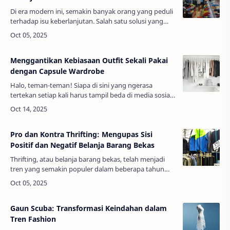
Di era modern ini, semakin banyak orang yang peduli
terhadap isu keberlanjutan. Salah satu solusi yang
kini banyak diminati adalah penjualan barang thrift,
yang tidak hanya membant…
Menggantikan Kebiasaan Outfit Sekali Pakai
dengan Capsule Wardrobe
Halo, teman-teman! Siapa di sini yang ngerasa
tertekan setiap kali harus tampil beda di media sosial?
Duh, aku juga! Apalagi saat kita lihat influencer yang
selalu punya outfit bar…
Pro dan Kontra Thrifting: Mengupas Sisi
Positif dan Negatif Belanja Barang Bekas
Thrifting, atau belanja barang bekas, telah menjadi
tren yang semakin populer dalam beberapa tahun
terakhir. Dari pakaian vintage hingga perabotan unik,
thrifting menawarkan pengal…
Gaun Scuba: Transformasi Keindahan dalam
Tren Fashion