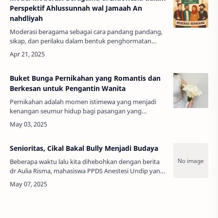
Perspektif Ahlussunnah wal Jamaah An
nahdliyah
Moderasi beragama sebagai cara pandang pandang,
sikap, dan perilaku dalam bentuk penghormatan
terhadap perbedaan dan kebhinekaan dalam
kehidupan berbangsa dan bernegara. Namun di m…
Buket Bunga Pernikahan yang Romantis dan
Berkesan untuk Pengantin Wanita
Pernikahan adalah momen istimewa yang menjadi
kenangan seumur hidup bagi pasangan yang
berbahagia. Dalam setiap pernikahan, kehadiran
buket bunga menjadi simbol keindahan dan cinta…
Senioritas, Cikal Bakal Bully Menjadi Budaya
Beberapa waktu lalu kita dihebohkan dengan berita
dr Aulia Risma, mahasiswa PPDS Anestesi Undip yang
menjadi korban bully. Padahal, dilihat kasat mata pun
universitas dan lingkunga…