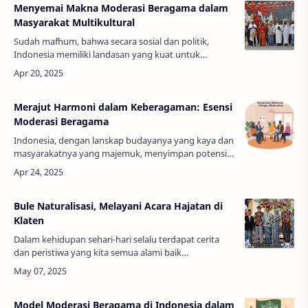
Menyemai Makna Moderasi Beragama dalam
Masyarakat Multikultural
Sudah mafhum, bahwa secara sosial dan politik,
Indonesia memiliki landasan yang kuat untuk
mengembangkan gagasan moderasi beragama.
Sekurang-kurangnya, ada tiga prinsip dasar negar…
Merajut Harmoni dalam Keberagaman: Esensi
Moderasi Beragama
Indonesia, dengan lanskap budayanya yang kaya dan
masyarakatnya yang majemuk, menyimpan potensi
sekaligus tantangan dalam kehidupan beragama. Di
tengah keberagaman keyakinan yang t…
Bule Naturalisasi, Melayani Acara Hajatan di
Klaten
Dalam kehidupan sehari-hari selalu terdapat cerita
dan peristiwa yang kita semua alami baik
menyenangkan atau menyedihkan. Peristiwa atau
kejadian dapat terjadi dikarenakan adanya …
Model Moderasi Beragama di Indonesia dalam