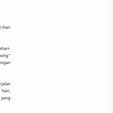
-hari
hari-
hong"
angan
jalan
hari.
 yang