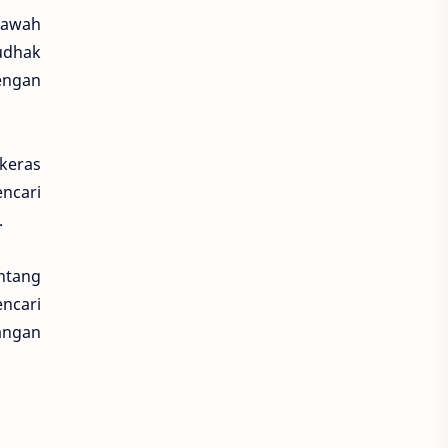
bawah
udhak
dengan
keras
ncari
.
ntang
ncari
angan