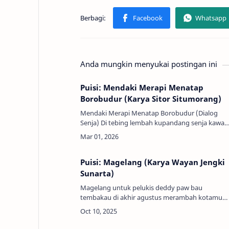
Anda mungkin menyukai postingan ini
Puisi: Mendaki Merapi Menatap
Borobudur (Karya Sitor Situmorang)
Mendaki Merapi Menatap Borobudur (Dialog
Senja) Di tebing lembah kupandang senja kawah
Merapi Bagian dari ziarah sufi tanpa tarekat Be…
Puisi: Magelang (Karya Wayan Jengki
Sunarta)
Magelang untuk pelukis deddy paw bau
tembakau di akhir agustus merambah kotamu
serupa aroma pagi yang jernih udara bagai
hembusan nafas bayi di warung nasi senerek b…