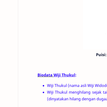
Puisi
Biodata
Wiji Thukul
:
Wiji Thukul (nama asli Wiji Widod
Wiji Thukul menghilang sejak t
(dinyatakan hilang dengan dugaan 