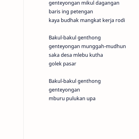
genteyongan mikul dagangan
baris ing petengan
kaya budhak mangkat kerja rodi
Bakul-bakul genthong
genteyongan munggah-mudhun
saka desa mlebu kutha
golek pasar
Bakul-bakul genthong
genteyongan
mburu pulukan upa