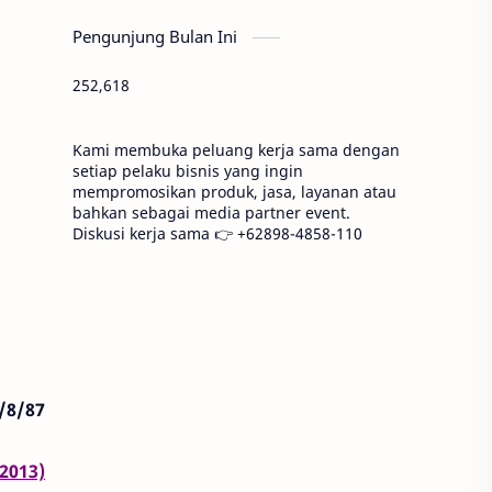
Pengunjung Bulan Ini
252,618
Kami membuka peluang kerja sama dengan
setiap pelaku bisnis yang ingin
mempromosikan produk, jasa, layanan atau
bahkan sebagai media partner event.
Diskusi kerja sama 👉 +62898-4858-110
/8/87
2013)