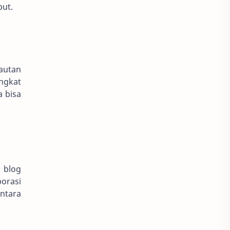
but.
tautan
ngkat
a bisa
h blog
orasi
ntara