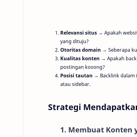
Relevansi situs
→ Apakah websit
yang dituju?
Otoritas domain
→ Seberapa kua
Kualitas konten
→ Apakah backl
postingan kosong?
Posisi tautan
→ Backlink dalam i
atau sidebar.
Strategi Mendapatkan
1. Membuat Konten 