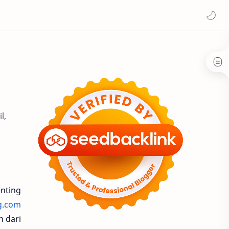
l,
enting
ng.com
 dari