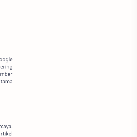
oogle
sering
umber
utama
rcaya.
rtikel