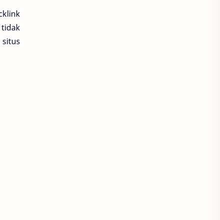
klink
 tidak
situs