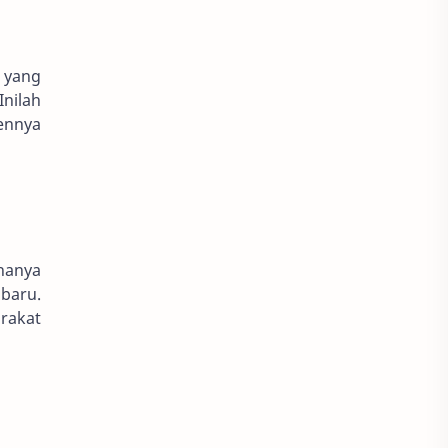
 yang
nilah
ennya
 hanya
baru.
arakat