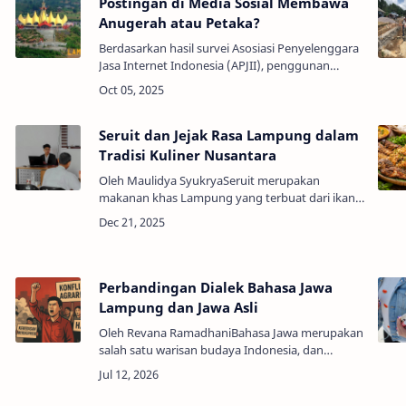
Postingan di Media Sosial Membawa
Anugerah atau Petaka?
Berdasarkan hasil survei Asosiasi Penyelenggara
Jasa Internet Indonesia (APJII), penggunan
internet di Indonesia mencapai 215,63 juta orang
pada periode 2022-2023. Jumlah tersebut …
Seruit dan Jejak Rasa Lampung dalam
Tradisi Kuliner Nusantara
Oleh Maulidya SyukryaSeruit merupakan
makanan khas Lampung yang terbuat dari ikan
sungai atau ikan laut, seperti baung, belida, nila,
atau ikan laut yang digoreng maupun dibak…
Perbandingan Dialek Bahasa Jawa
Lampung dan Jawa Asli
Oleh Revana RamadhaniBahasa Jawa merupakan
salah satu warisan budaya Indonesia, dan
meskipun banyak orang menganggap signifikan
perbedaan antara dialek bahasa Jawa yang
diguna…