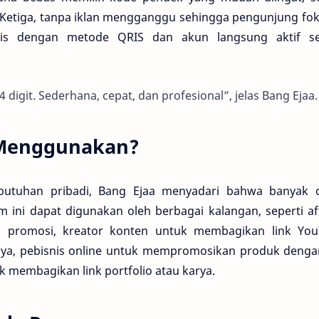
. Ketiga, tanpa iklan mengganggu sehingga pengunjung fo
tis dengan metode QRIS dan akun langsung aktif se
 digit. Sederhana, cepat, dan profesional”, jelas Bang Ejaa.
a Menggunakan?
butuhan pribadi, Bang Ejaa menyadari bahwa banyak 
 ini dapat digunakan oleh berbagai kalangan, seperti aff
k promosi, kreator konten untuk membagikan link You
nnya, pebisnis online untuk mempromosikan produk dengan
uk membagikan link portfolio atau karya.