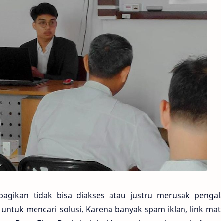
ibagikan tidak bisa diakses atau justru merusak penga
 untuk mencari solusi. Karena banyak spam iklan, link mat