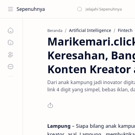
Sepenuhnya
Artificial Intelligence
Fintech
Beranda
Marikemari.clic
Keresahan, Bang
Konten Kreator a
Dari anak kampung jadi inovator digit
link 4 digit yang simpel, bebas iklan, da
Lampung
– Siapa bilang anak kampun
kreator asal Lampung, membuktika