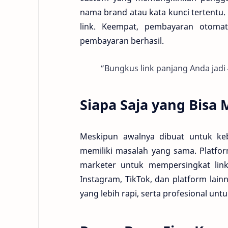
nama brand atau kata kunci tertentu
link. Keempat, pembayaran otoma
pembayaran berhasil.
“Bungkus link panjang Anda jadi 4
Siapa Saja yang Bis
Meskipun awalnya dibuat untuk ke
memiliki masalah yang sama. Platform
marketer untuk mempersingkat lin
Instagram, TikTok, dan platform lai
yang lebih rapi, serta profesional unt