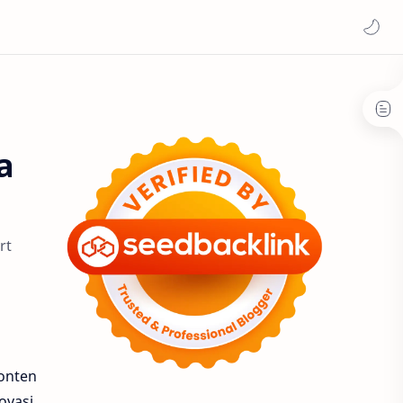
a
rt
konten
vasi.