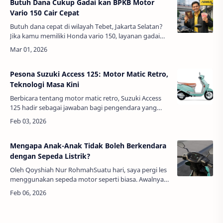
Butuh Dana Cukup Gadai kan BPKB Motor
Vario 150 Cair Cepat
Butuh dana cepat di wilayah Tebet, Jakarta Selatan?
Jika kamu memiliki Honda vario 150, layanan gadai
BPKB motor vario 150 terdekat di Tebet bisa menjadi
solusi praktis, aman, dan …
Pesona Suzuki Access 125: Motor Matic Retro,
Teknologi Masa Kini
Berbicara tentang motor matic retro, Suzuki Access
125 hadir sebagai jawaban bagi pengendara yang
menginginkan perpaduan antara gaya klasik yang
elegan dengan teknologi modern yang…
Mengapa Anak-Anak Tidak Boleh Berkendara
dengan Sepeda Listrik?
Oleh Qoyshiah Nur RohmahSuatu hari, saya pergi les
menggunakan sepeda motor seperti biasa. Awalnya
berjalan seperti biasa, sampai setengah jalan,
tepatnya di perempatan, ada a…