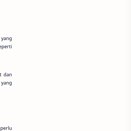
e yang
eperti
t dan
 yang
perlu