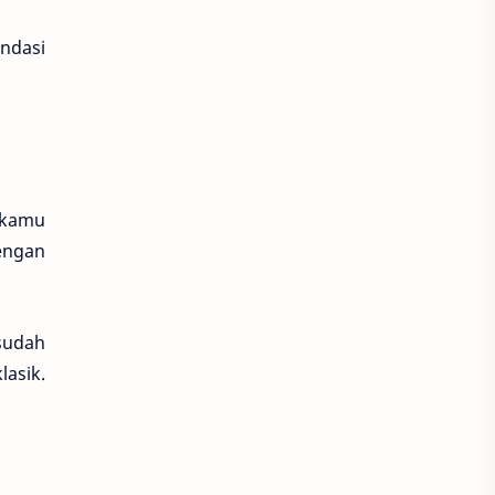
ndasi
a kamu
engan
 sudah
asik.