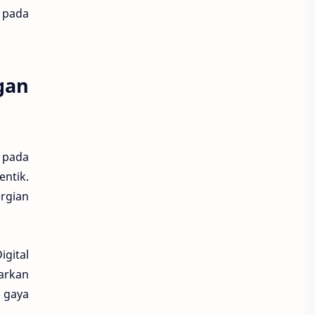
s pada
gan
 pada
ntik.
ergian
igital
arkan
 gaya