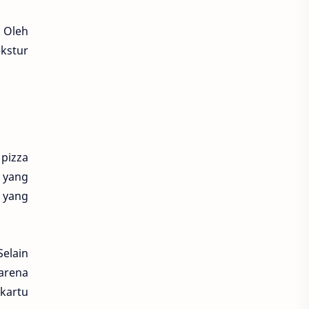
. Oleh
kstur
pizza
a yang
 yang
Selain
arena
 kartu