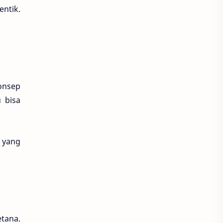
entik.
Konsep
 bisa
 yang
etana.