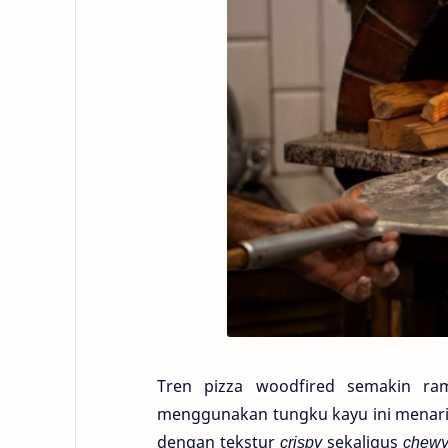
Tren pizza woodfired semakin ram
menggunakan tungku kayu ini menarik
dengan tekstur
crispy
sekaligus
chew