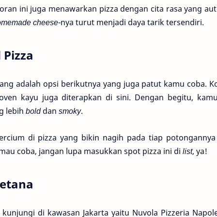
toran ini juga menawarkan pizza dengan cita rasa yang aut
omemade cheese
-nya turut menjadi daya tarik tersendiri.
 Pizza
rang adalah opsi berikutnya yang juga patut kamu coba. 
ven kayu juga diterapkan di sini. Dengan begitu, kamu
g lebih
bold
dan
smoky
.
rcium di pizza yang bikin nagih pada tiap potongannya
 mau coba, jangan lupa masukkan spot pizza ini di
list
, ya!
letana
 kunjungi di kawasan Jakarta yaitu Nuvola Pizzeria Napol