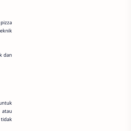
pizza
teknik
ik dan
untuk
 atau
 tidak