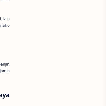
, lalu
isiko
njir,
njamin
aya