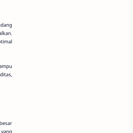
udang
lkan.
timal
mampu
itas,
besar
 yang