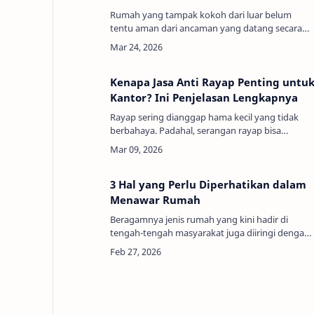
Rumah yang tampak kokoh dari luar belum
tentu aman dari ancaman yang datang secara
diam-diam. Banyak pemilik hunian baru
menyadari adanya kerusakan ketika kusen mulai
rapuh, lantai…
Kenapa Jasa Anti Rayap Penting untu
Kantor? Ini Penjelasan Lengkapnya
Rayap sering dianggap hama kecil yang tidak
berbahaya. Padahal, serangan rayap bisa
menyebabkan kerusakan serius pada bangunan
kantor tanpa disadari.Beberapa tanda rayap
sudah lama…
3 Hal yang Perlu Diperhatikan dalam
Menawar Rumah
Beragamnya jenis rumah yang kini hadir di
tengah-tengah masyarakat juga diiringi dengan
beragamnya harga. Tentu, semakin murah
hunian baru tersebut, permintaan dari
masyarakat ak…