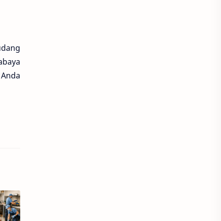
udang
abaya
 Anda