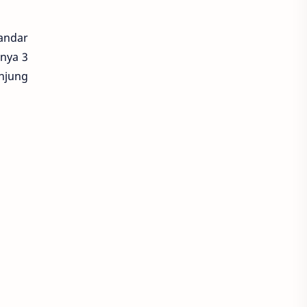
andar
nya 3
anjung