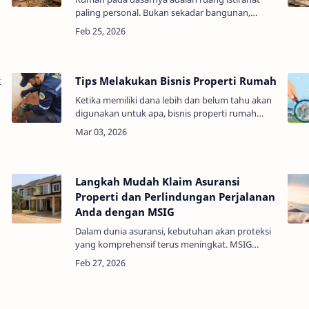
paling personal. Bukan sekadar bangunan,
melainkan tempat melepas lelah, berkumpul
dengan keluarga, dan memulihkan energi
setelah aktivit…
k
Tips Melakukan Bisnis Properti Rumah
Ketika memiliki dana lebih dan belum tahu akan
digunakan untuk apa, bisnis properti rumah
merupakan salah satu pilihan yang dapat anda
ambil untuk memutar dana tersebut. Se…
Langkah Mudah Klaim Asuransi
Properti dan Perlindungan Perjalanan
Anda dengan MSIG
Dalam dunia asuransi, kebutuhan akan proteksi
yang komprehensif terus meningkat. MSIG
Indonesia, sebagai pemimpin di industri
asuransi, memahami pentingnya memberikan
layanan yang …