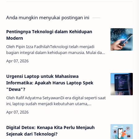
Anda mungkin menyukai postingan ini
Pentingnya Teknologi dalam Kehidupan
Modern
Oleh Pipin Izza FadhilahTeknologi telah menjadi
bagian integral dalam kehidupan manusia. Mulai dari
cara kita berkomunikasi, bekerja, hingga mengakses
informasi, teknologi mem…
Urgensi Laptop untuk Mahasiswa
Informatika: Apakah Harus Laptop Spek
"Dewa"?
Oleh Rafif Adyatma SetyawanDi era digital seperti saat
ini, laptop sudah menjadi kebutuhan utama,
terutama untuk para mahasiswa di jurusan tertentu,
salah satunya jurusan Info…
Digital Detox: Kenapa Kita Perlu Menjauh
Sejenak dari Teknologi?