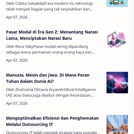
Oleh Calista SalsabilaDi era modern ini, teknologi
telah menjadi bagian yang tak terpisahkan dari
kehidupan kita. Mulai dari smartphone, laptop,
hingga PC, hampir setiap aspek…
Pasar Modal di Era Gen Z: Menantang Narasi
Lama, Menciptakan Narasi Baru
Oleh Reva YabyPasar modal sering dipandang
sebagai arena permainan orang-orang kaya dan
institusi besar. Namun, era Gen Z, dengan akses
informasi yang tak terbatas, teknologi …
Manusia, Mesin dan Jiwa: Di Mana Peran
Tuhan dalam Dunia AI?
Oleh Zhahrania Oktavia AryaniArtificial Intelligence
(AI) atau biasa juga disebut dengan kecerdasan
buatan, telah membawa perubahan cukup besar bagi
semua aspek kehidupan, ter…
Mengoptimalkan Efisiensi dan Penghematan
Melalui Outsourcing IT
Outsourcing IT telah menjadi strategi yang populer