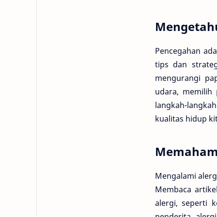
Mengetahu
Pencegahan adal
tips dan strate
mengurangi pap
udara, memilih
langkah-langka
kualitas hidup ki
Memahami 
Mengalami alergi
Membaca artike
alergi, seperti
penderita aler