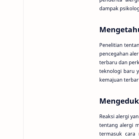
dampak psikologi
Mengetahui
Penelitian tent
pencegahan alerg
terbaru dan perk
teknologi baru 
kemajuan terbaru
Mengeduka
Reaksi alergi ya
tentang alergi 
termasuk cara 