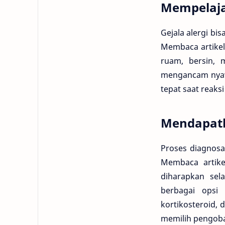
Mempelajar
Gejala alergi bi
Membaca artikel 
ruam, bersin, m
mengancam nyawa
tepat saat reaksi 
Mendapatk
Proses diagnosa 
Membaca artike
diharapkan sel
berbagai opsi 
kortikosteroid, 
memilih pengobat