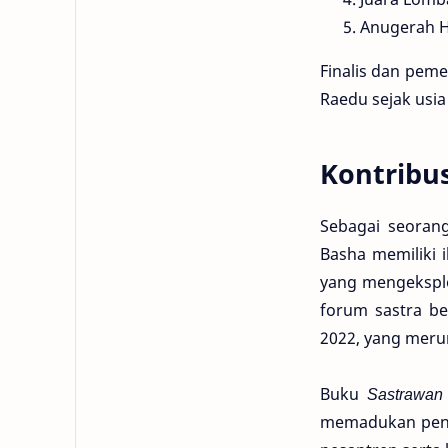
Anugerah Ha
Finalis dan pem
Raedu sejak usi
Kontribus
Sebagai seoran
Basha memiliki 
yang mengeksplor
forum sastra be
2022, yang meru
Buku
Sastrawan 
memadukan pende