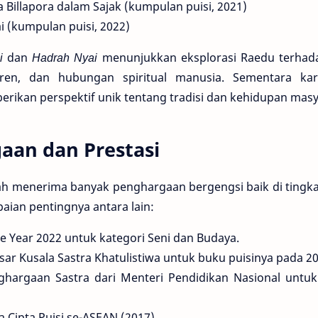
 Billapora dalam Sajak (kumpulan puisi, 2021)
 (kumpulan puisi, 2022)
i
dan
Hadrah Nyai
menunjukkan eksplorasi Raedu terhad
ntren, dan hubungan spiritual manusia. Sementara kary
rikan perspektif unik tentang tradisi dan kehidupan masy
aan dan Prestasi
ah menerima banyak penghargaan bergengsi baik di tingk
ian pentingnya antara lain:
he Year 2022 untuk kategori Seni dan Budaya.
ar Kusala Sastra Khatulistiwa untuk buku puisinya pada 20
ghargaan Sastra dari Menteri Pendidikan Nasional untuk 
 Cipta Puisi se-ASEAN (2017).