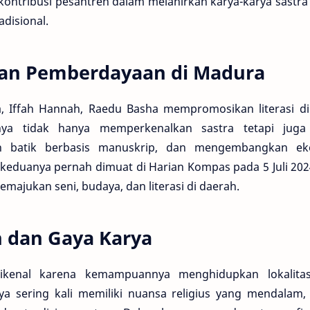
kontribusi pesantren dalam melahirkan karya-karya sastra
radisional.
 dan Pemberdayaan di Madura
a, Iffah Hannah, Raedu Basha mempromosikan literasi d
uanya tidak hanya memperkenalkan sastra tetapi jug
 batik berbasis manuskrip, dan mengembangkan ekon
l keduanya pernah dimuat di Harian Kompas pada 5 Juli 2
ajukan seni, budaya, dan literasi di daerah.
 dan Gaya Karya
kenal karena kemampuannya menghidupkan lokalitas 
nya sering kali memiliki nuansa religius yang mendalam,