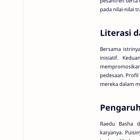
pesantren serta 
pada nilai-nilai t
Literasi
Bersama istriny
inisiatif. Ked
mempromosikan
pedesaan. Profi
mereka dalam mem
Pengaruh
Raedu Basha di
karyanya. Puisi