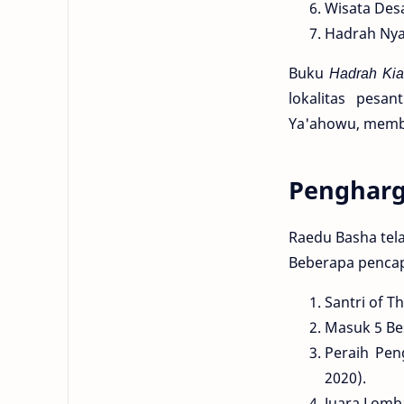
Wisata Desa
Hadrah Nyai
Buku
Hadrah Kia
lokalitas pesa
Ya'ahowu, membe
Pengharg
Raedu Basha tel
Beberapa pencapa
Santri of T
Masuk 5 Bes
Peraih Pen
2020).
Juara Lomba