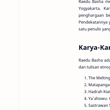
Raedu Basha me
Yogyakarta. Ka
penghargaan be
Pendekatannya y
satu penulis ya
Karya-Ka
Raedu Basha ada
dan tulisan etno
The Melting
Matapangar
Hadrah Kiai
Ya'ahowu: C
Sastrawan S