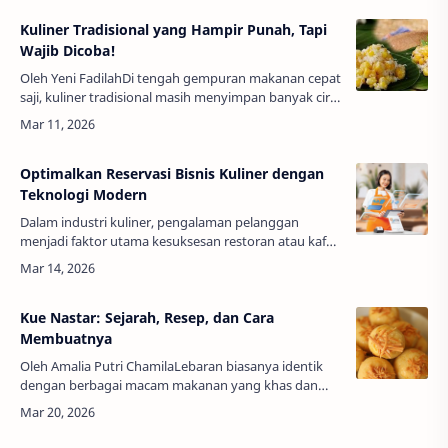
Kuliner Tradisional yang Hampir Punah, Tapi
Wajib Dicoba!
Oleh Yeni FadilahDi tengah gempuran makanan cepat
saji, kuliner tradisional masih menyimpan banyak ciri
khas otentik yang belum terkalahkan. Meski, kuliner
tradisional kini mu…
Optimalkan Reservasi Bisnis Kuliner dengan
Teknologi Modern
Dalam industri kuliner, pengalaman pelanggan
menjadi faktor utama kesuksesan restoran atau kafe.
Salah satu aspek yang krusial adalah reservasi bisnis
kuliner. Menurut ESB, reserva…
Kue Nastar: Sejarah, Resep, dan Cara
Membuatnya
Oleh Amalia Putri ChamilaLebaran biasanya identik
dengan berbagai macam makanan yang khas dan
hanya dapat dijumpai selama lebaran saja seperti kue
kering, kolak pisang, ketupa…