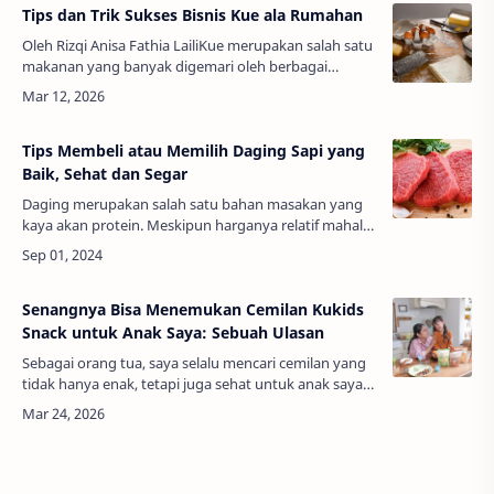
Tips dan Trik Sukses Bisnis Kue ala Rumahan
Oleh Rizqi Anisa Fathia LailiKue merupakan salah satu
makanan yang banyak digemari oleh berbagai
kalangan, mulai dari anak-anak hingga dewasa.
Seiring berkembangnya zaman, pro…
Tips Membeli atau Memilih Daging Sapi yang
Baik, Sehat dan Segar
Daging merupakan salah satu bahan masakan yang
kaya akan protein. Meskipun harganya relatif mahal,
tetapi daging masih banyak diburu, karena setelah
diolah menggunakan resep olahan…
Senangnya Bisa Menemukan Cemilan Kukids
Snack untuk Anak Saya: Sebuah Ulasan
Sebagai orang tua, saya selalu mencari cemilan yang
tidak hanya enak, tetapi juga sehat untuk anak saya.
Di tengah banyaknya produk cemilan di pasaran,
menemukan yang benar-benar s…