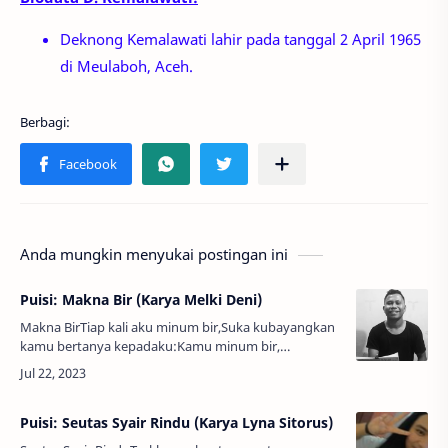
Deknong Kemalawati lahir pada tanggal 2 April 1965
di Meulaboh, Aceh.
Anda mungkin menyukai postingan ini
Puisi: Makna Bir (Karya Melki Deni)
Makna BirTiap kali aku minum bir,Suka kubayangkan
kamu bertanya kepadaku:Kamu minum bir,
sayang? Aku serentak menjawab:Tidak, sayang. Ini
opium mengandung kenangan kitadan kam…
Puisi: Seutas Syair Rindu (Karya Lyna Sitorus)