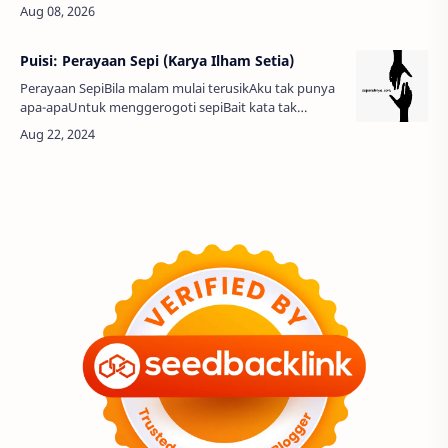
selainputih. Kau setapak berundak-undak di belakang
rumah danbayangan pohon-pohon yangmenyem…
Puisi: Perayaan Sepi (Karya Ilham Setia)
Perayaan SepiBila malam mulai terusikAku tak punya
apa-apaUntuk menggerogoti sepiBait kata tak
mampu mengobatiSeperti sulap tanpa jejakLangkah
tidak mungkin engkau bacaTujuan menja…