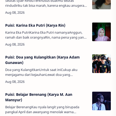
Seutas Syair RinduTerkhusus buatmu seutas
rindudiriku tak bisa marah, karena engkau anugerah
terindah yang mendekap barisan hariku penuh
bahagia tumpah ruah.Sepotong senyum ka…
Puisi: Karina Eka Putri (Karya Rin)
Karina Eka PutriKarina Eka Putri namanyaAnggun,
ramah dan baik orangnyaRin, nama pena yang yang
selalu dipakaiInilah si wanita tangguhNamun,
terkadang merasa lelahAtas apa yang dij…
Puisi: Doa yang Kulangitkan (Karya Adam
Gunawan)
Doa yang KulangitkanUntuk saat iniCukup aku
menjagamu dari kejauhanLewat doa yang
kulangitkanKarena menjagamu dari dekatsering
berakhir rasa rakitJarak hanya memisahkan dua raga,
b…
Puisi: Belajar Berenang (Karya M. Aan
Mansyur)
Belajar BerenangKau nyala langit yang birupada
pangkal April dan awanyang menolak warna