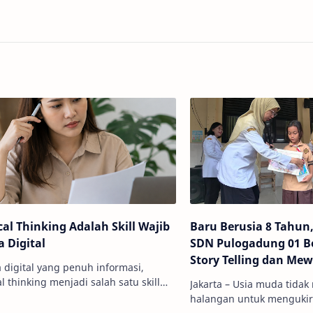
ical Thinking Adalah Skill Wajib
Baru Berusia 8 Tahun,
a Digital
SDN Pulogadung 01 B
Story Telling dan Me
a digital yang penuh informasi,
ing menjadi salah satu skill
Jakarta – Usia muda tidak
g penting. Kemampuan ini
halangan untuk mengukir 
antu Anda memilah informasi,