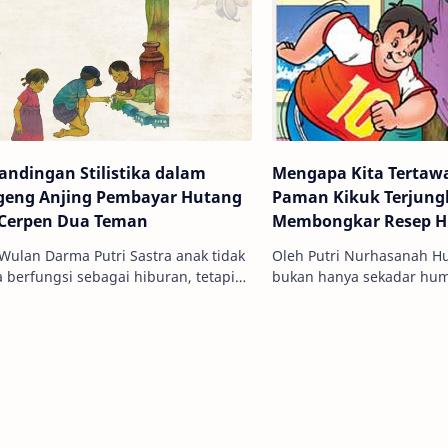
andingan Stilistika dalam
Mengapa Kita Tertawa
eng Anjing Pembayar Hutang
Paman Kikuk Terjung
Cerpen Dua Teman
Membongkar Resep Hu
Komik Bobo
Wulan Darma Putri Sastra anak tidak
Oleh Putri Nurhasanah Hu
 berfungsi sebagai hiburan, tetapi
bukan hanya sekadar humo
sarana penerapan nilai moral dan
melainkan humor gerak sl
l kepada pembacanya. Dala…
komedi fisik ekstrem). Dan