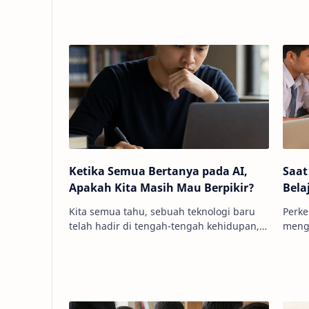
men
Ketika Semua Bertanya pada AI,
Saat
Apakah Kita Masih Mau Berpikir?
Bela
Kita semua tahu, sebuah teknologi baru
Perke
telah hadir di tengah-tengah kehidupan,
meng
mulai dari ruang kelas, tempat kerja,
kehid
hingga ruang diskusi. Setiap kal…
Jika 
sumb