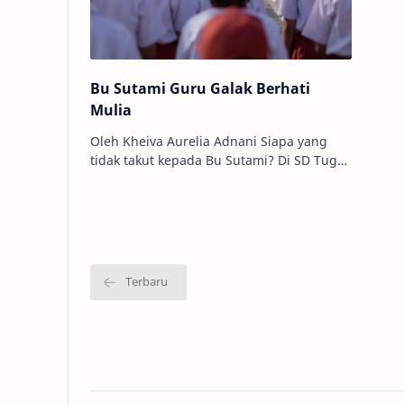
Bu Sutami Guru Galak Berhati
Mulia
Oleh Kheiva Aurelia Adnani Siapa yang
tidak takut kepada Bu Sutami? Di SD Tugu,
nama itu sudah cukup membuat seluruh
kelas tiba-tiba hening. Tak perl…