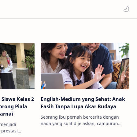
 Siswa Kelas 2
English-Medium yang Sehat: Anak
orong Piala
Fasih Tanpa Lupa Akar Budaya
warnai
Seorang ibu pernah bercerita dengan
nada yang sulit dijelaskan, campuran
 menjadi
antara bangga dan sedih. Anaknya,
prestasi
delapan tahun, mempresentasikan di