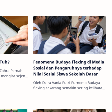
 dibuktikan oleh
depan k…
sterica Hutasoit yang sering dip…
 Tuh?
Fenomena Budaya Flexing di Media
Sosial dan Pengaruhnya terhadap
Zahra Pernah
Nilai Sosial Siswa Sekolah Dasar
i mengira sejenis
aja, kamu nggak
Oleh Dzira Vania Putri Purnomo Budaya
 bany…
flexing sekarang semakin sering kelihatan
di kehidupan digital, apalagi sejak media
sosial jadi tempat utama bu…