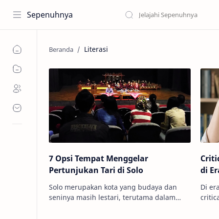
Sepenuhnya
Literasi
7 Opsi Tempat Menggelar
Crit
Pertunjukan Tari di Solo
di Er
Solo merupakan kota yang budaya dan
Di er
seninya masih lestari, terutama dalam
critical think
bidang tari. Banyak tempat pertunjukan
palin
tersedia di kota ini, mulai dari ged…
memb