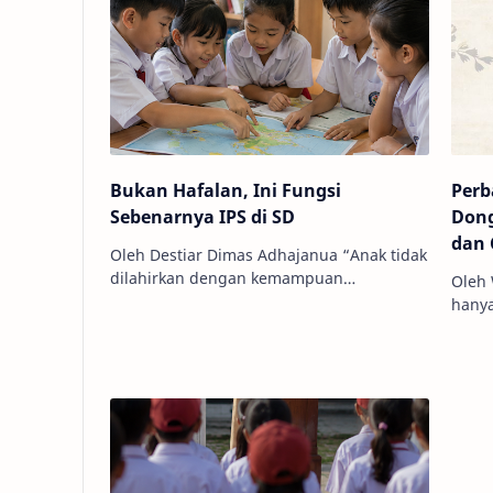
Bukan Hafalan, Ini Fungsi
Perb
Sebenarnya IPS di SD
Dong
dan 
Oleh Destiar Dimas Adhajanua “Anak tidak
dilahirkan dengan kemampuan
Oleh 
memahami kehidupan sosial. Mereka
hanya
perlu dibimbing, dilatih, dan dibiasakan
juga 
sejak…
sosia