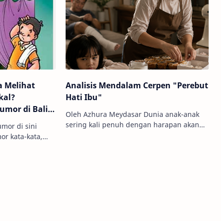
 Melihat
Analisis Mendalam Cerpen "Perebut
kal?
Hati Ibu"
mor di Balik
Oleh Azhura Meydasar Dunia anak-anak
sering kali penuh dengan harapan akan
mor di sini
waktu luang dan perhatian penuh dari
r kata-kata,
sosok orang tua. Namun, realitas kehi…
apstick (gaya
 slapstick y…