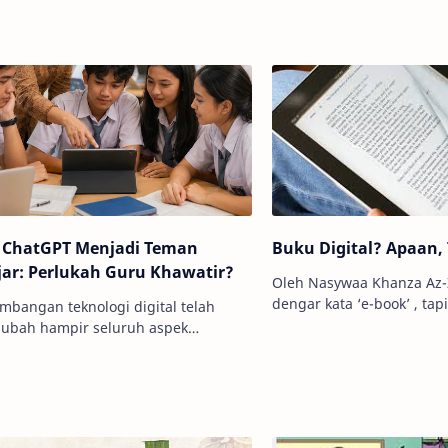
gemilang. Hal inilah yang
ga…
Faith E
 ChatGPT Menjadi Teman
Buku Digital? Apaan,
jar: Perlukah Guru Khawatir?
Oleh Nasywaa Khanza Az-
dengar kata ‘e-book’ , tap
mbangan teknologi digital telah
makanan Korea? Tenang s
ubah hampir seluruh aspek
sendiri. Yakin, deh masih
upan, termasuk dunia pendidikan.
dahulu buku perpustakaan menjadi
er…